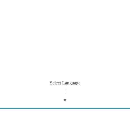
Select Language
▼
©2026
wizard company
. All Rights Reserved.